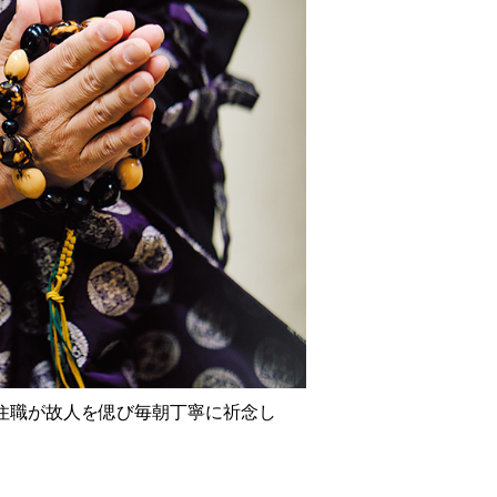
住職が故人を偲び毎朝丁寧に祈念し