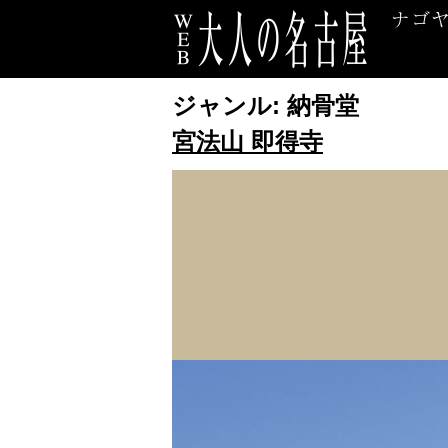
ジャンル:
納骨堂
宮法山 即得寺