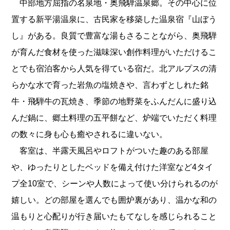
中部地方屈指の名泉地・奥飛騨温泉郷。その中心に位
置する新平湯温泉に、古民家を移築した温泉宿『山ぼう
し』がある。良質で豊富な湯もさることながら、奥飛騨
が育んだ食材を使った滋味深い創作料理がいただけるこ
とでも宿泊客から人気を得ている宿だ。北アルプスの清
らかな水で育った岩魚の塩焼きや、言わずとしれた銘
牛・飛騨牛の瓦焼き、季節の地野菜をふんだんに盛り込
んだ鍋に、郷土料理の五平餅など、炉端でいただく料理
の数々に身も心も癒やされるに違いない。
客室は、半露天風呂やロフトがついた趣のある部屋
や、ゆったりとしたベッドを備え付けた洋室など4タイ
プ全10室で、シーンや人数によって使い分けられるのが
嬉しい。どの部屋を選んでも囲炉裏があり、温かな和の
温もりと心配りが行き届いたもてなしを感じられること