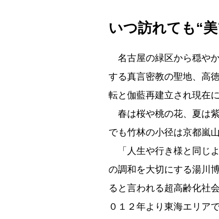
いつ訪れても“美
名古屋の緑区から穏やか
する真言密教の聖地、高徳
転と伽藍再建立され現在
春は桜や桃の花、夏は紫
でも竹林の小径は京都嵐
「人生や行き様と同じよ
の調和を大切にする湯川
ると言われる超高齢化社
０１２年より東海エリア