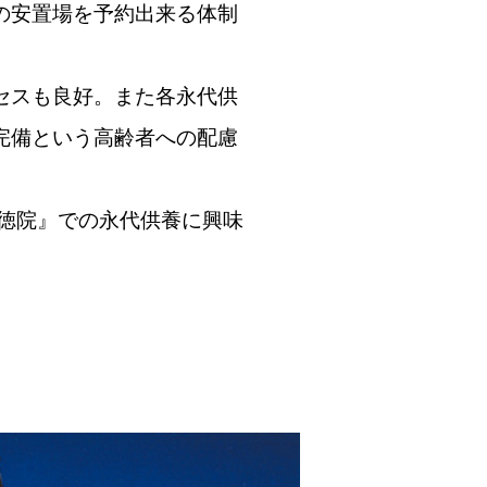
の安置場を予約出来る体制
セスも良好。また各永代供
完備という高齢者への配慮
徳院』での永代供養に興味