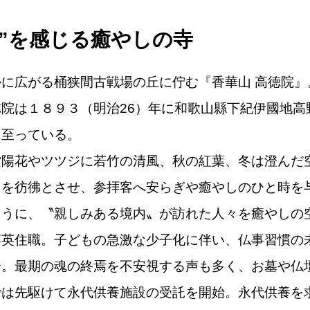
”を感じる癒やしの寺
に広がる桶狭間古戦場の丘に佇む『香華山 高徳院』
院は１８９３（明治26）年に和歌山縣下紀伊國地高
に至っている。
陽花やツツジに若竹の清風、秋の紅葉、冬は澄んだ
山を彷彿とさせ、参拝客へ安らぎや癒やしのひと時を
うに、〝親しみある境内〟が訪れた人々を癒やしの
博英住職。子どもの急激な少子化に伴い、仏事習慣の
会。最期の魂の終焉を不安視する声も多く、お墓や仏
では先駆けて永代供養施設の受託を開始。永代供養を