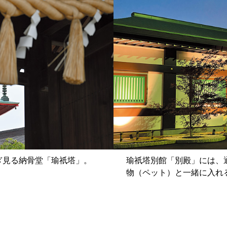
ぎ見る納骨堂「瑜祇塔」。
瑜祇塔別館「別殿」には、
物（ペット）と一緒に入れ