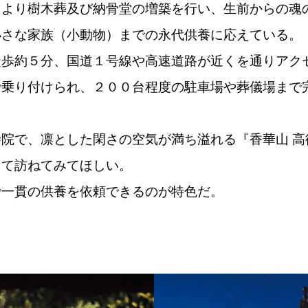
月より樹木葬及び納骨堂の増築を行い、生前からの魂
小さな家族（小動物）までの永代供養に応えている。
歩約５分、国道１号線や高速道路が近くを通りアク
で乗り付けられ、２００台程度の駐車場や葬儀場まで
院で、凛とした閑さの空気が満ち溢れる『香華山 高
して訪ねてみてほしい。
一貫の供養を依頼できるのが特色だ。