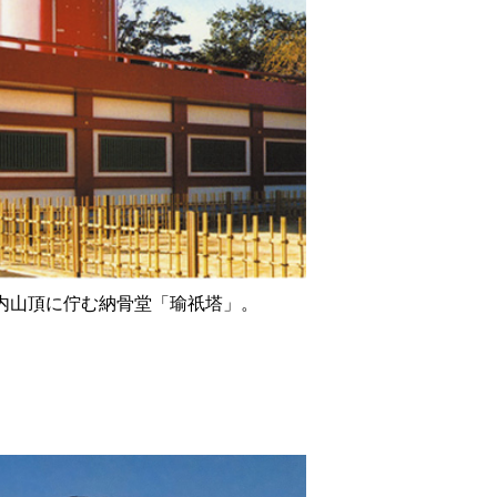
内山頂に佇む納骨堂「瑜祇塔」。