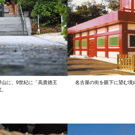
野山に、9世紀に「高貴徳王
名古屋の街を眼下に望む境
院。