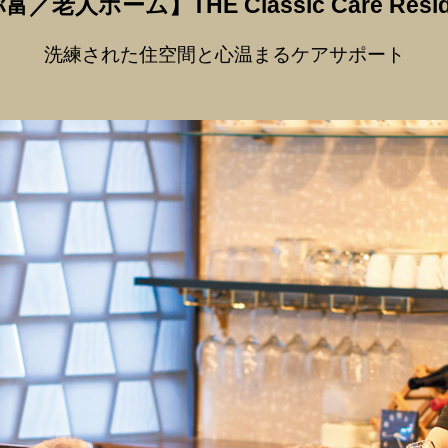
弥富
／
老人ホーム】
THE Classic Care Res
洗練された住空間と心温まるケアサポート