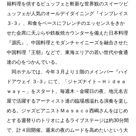
籍料理を供するビュッフェと斬新な世界観のスイーツビ
ュッフェが人気のオールデイダイニング『インプレイス
３-３』、和食をベースにフレンチのエッセンスをきか
せた会席に天ぷらや鉄板焼カウンターを備えた日本料理
『源氏』、中国料理とモダンチャイニーズを融合させた
中国料理『王朝』などで、東海エリアの若い世代や食通
達の心をつかんでいる。
同ホテルでは、今年３月より１階のメインバー『ハイ
ドアウェイ ３-３』にて、「ジャズナイト～Ｈｉｄｅａ
ｗａｙ～」をスタート。毎週木・金曜日の夜、地元名古
屋で活躍するアーティスト達の臨場感溢れる演奏を楽し
める。ジャズピアニストＭａｓａｃｏ西嶋さんをはじめ
とする週替りのトリオによるライブステージは約30分間
で、計４回開催。週末の夜のムードを高めたいという大