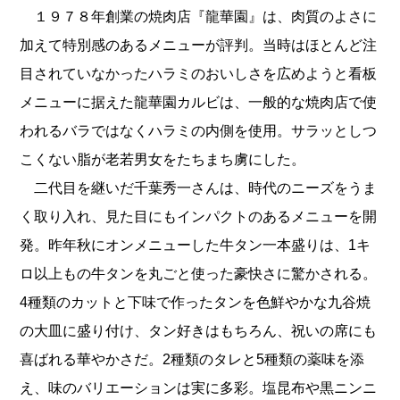
１９７８年創業の焼肉店『龍華園』は、肉質のよさに
加えて特別感のあるメニューが評判。当時はほとんど注
目されていなかったハラミのおいしさを広めようと看板
メニューに据えた龍華園カルビは、一般的な焼肉店で使
われるバラではなくハラミの内側を使用。サラッとしつ
こくない脂が老若男女をたちまち虜にした。
二代目を継いだ千葉秀一さんは、時代のニーズをうま
く取り入れ、見た目にもインパクトのあるメニューを開
発。昨年秋にオンメニューした牛タン一本盛りは、1キ
ロ以上もの牛タンを丸ごと使った豪快さに驚かされる。
4種類のカットと下味で作ったタンを色鮮やかな九谷焼
の大皿に盛り付け、タン好きはもちろん、祝いの席にも
喜ばれる華やかさだ。2種類のタレと5種類の薬味を添
え、味のバリエーションは実に多彩。塩昆布や黒ニンニ