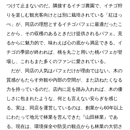
つけて止まないのだ。隣接するイチゴ農園で、イチゴ狩
りを楽しむ観光客向けとは別に栽培されている「紅ほっ
ぺ」が、同店の理想とするイチゴパフェに最適だったこ
とから、その収穫のあるときだけ提供されるパフェ。見
るからに魅力的で、味わえば心の底から満足できる。イ
チゴの季節が終われば、桃を丸ごと用いた桃パフェが登
場し、これもまた多くのファンに愛されている。
だが、同店の人気はパフェだけが理由ではない。木の
質感がもたらす外観や内部の空間が、また訪ねたくなる
力を持っているのだ。店内に足を踏み入れれば、木の優
しさに包まれたような、何とも言えない安らぎを感じ
る。実は、同店を運営しているのは、創業から60年以上
にわたって地元で林業を営んできた『山田林業』であ
る。現在は、環境保全や防災の観点からも林業の大切さ