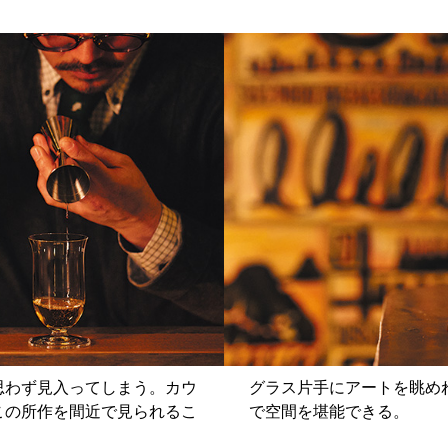
思わず見入ってしまう。カウ
グラス片手にアートを眺め
この所作を間近で見られるこ
で空間を堪能できる。