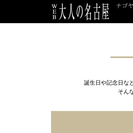
誕生日や記念日な
そん