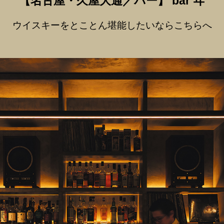
【名古屋・久屋大通
／
バー】
bar ヰ
ウイスキーをとことん堪能したいならこちらへ