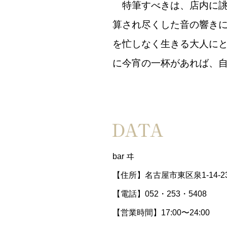
特筆すべきは、店内に誂
算され尽くした音の響き
を忙しなく生きる大人に
に今宵の一杯があれば、
bar ヰ
【住所】名古屋市東区泉1-14-2
【電話】052・253・5408
【営業時間】17:00〜24:00