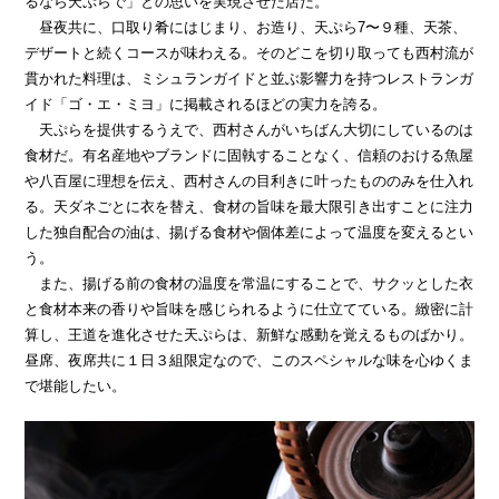
るなら天ぷらで」との思いを実現させた店だ。
昼夜共に、口取り肴にはじまり、お造り、天ぷら7〜９種、天茶、
デザートと続くコースが味わえる。そのどこを切り取っても西村流が
貫かれた料理は、ミシュランガイドと並ぶ影響力を持つレストランガ
イド「ゴ・エ・ミヨ」に掲載されるほどの実力を誇る。
天ぷらを提供するうえで、西村さんがいちばん大切にしているのは
食材だ。有名産地やブランドに固執することなく、信頼のおける魚屋
や八百屋に理想を伝え、西村さんの目利きに叶ったもののみを仕入れ
る。天ダネごとに衣を替え、食材の旨味を最大限引き出すことに注力
した独自配合の油は、揚げる食材や個体差によって温度を変えるとい
う。
また、揚げる前の食材の温度を常温にすることで、サクッとした衣
と食材本来の香りや旨味を感じられるように仕立てている。緻密に計
算し、王道を進化させた天ぷらは、新鮮な感動を覚えるものばかり。
昼席、夜席共に１日３組限定なので、このスペシャルな味を心ゆくま
で堪能したい。