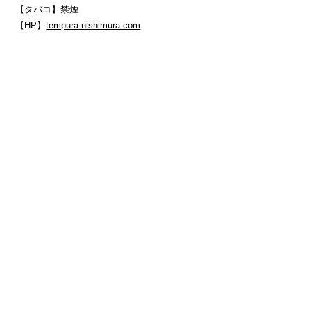
【タバコ】禁煙
【HP】
tempura-nishimura.com