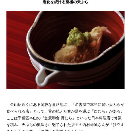
進化を続ける至極の天ぷら
金山駅近くにある閑静な裏路地に、「名古屋で本当に旨い天ぷらが
食べられる店」として、舌の肥えた客が足を運ぶ『西むら』がある。
ここは千種区本山の『創意和食 野むら』といった日本料理店で修業
を積み、天ぷらの奥深さに魅了された店主の西村雄誠さんが「独立す