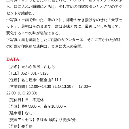
ら。口に入れた瞬間にとろけ、少し甘めの自家製ダレとわさびのアク
セントが絶妙だ。
中写真：土鍋で炊いたご飯の上に、海老のかき揚げをのせた「天茶セ
ット」。最初はそのままで、次は薬味と共に、最後はだしを加えて、
変化する３つの味が堪能できる。
下写真：黒を基調としたL字型のカウンター席。そこに置かれた深紅
の折敷が印象的な店内は、まさに大人の空間。
DATA
【店名】天ぷら酒房 西むら
【TEL】052・331・5125
【住所】名古屋市中区金山2-11-1
【営業時間】12:00〜14:30（L.O.13:30） 17:00〜
22:00（L.O.20:30）
【定休日】日、不定休
【予算】昼¥7,560〜、夜￥10,800〜
【駐車場】なし
【交通アクセス】各線金山駅より徒歩7分
【予約】要予約